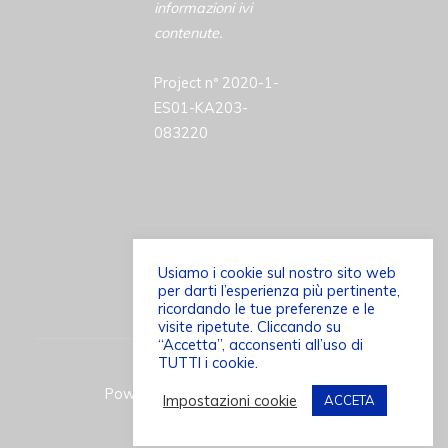
informazioni ivi
contenute.
Project nº 2020-1-
ES01-KA203-
083220
Usiamo i cookie sul nostro sito web
per darti l’esperienza più pertinente,
©2026 ACCESSCULT
ricordando le tue preferenze e le
visite ripetute. Cliccando su
“Accetta”, acconsenti all’uso di
TUTTI i cookie.
Powered by
Bravada
&
WordPress
.
Impostazioni cookie
ACCETA