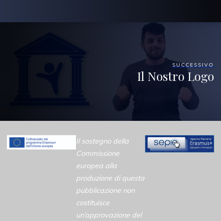
SUCCESSIVO
Il Nostro Logo
Il sostegno della
Commissione
europea alla
produzione di questa
pubblicazione non
costituisce
un’approvazione del