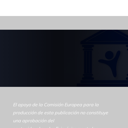
El apoyo de la Comisión Europea para la
producción de esta publicación no constituye
una aprobación del