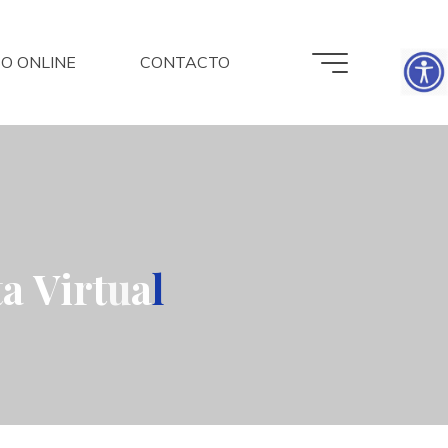
O ONLINE
CONTACTO
t
a
V
i
r
t
u
a
l