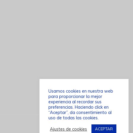
Usamos cookies en nuestra web
para proporcionar la mejor
experiencia al recordar sus
preferencias. Haciendo click en
“Aceptar”, da consentimiento al
uso de todas las cookies.
Ajustes de cookies
ACEPTAR