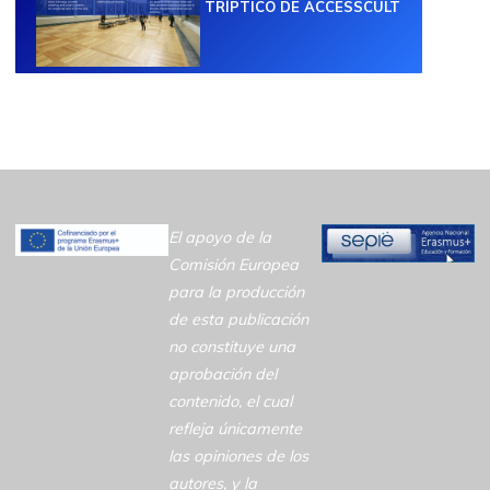
TRÍPTICO DE ACCESSCULT
El apoyo de la
Comisión Europea
para la producción
de esta publicación
no constituye una
aprobación del
contenido, el cual
refleja únicamente
las opiniones de los
autores, y la