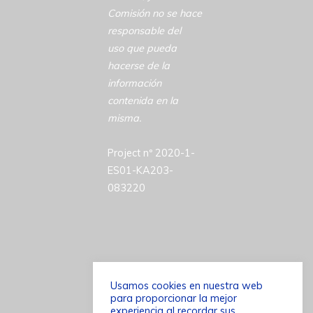
Comisión no se hace
responsable del
uso que pueda
hacerse de la
información
contenida en la
misma.
Project nº 2020-1-
ES01-KA203-
083220
Usamos cookies en nuestra web
para proporcionar la mejor
©2026 ACCESSCULT
experiencia al recordar sus