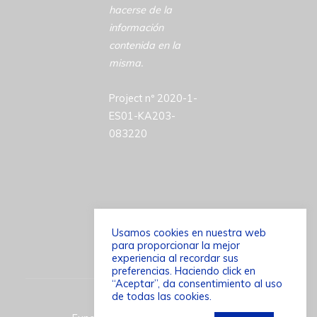
hacerse de la
información
contenida en la
misma.
Project nº 2020-1-
ES01-KA203-
083220
Usamos cookies en nuestra web
para proporcionar la mejor
©2026 ACCESSCULT
experiencia al recordar sus
preferencias. Haciendo click en
“Aceptar”, da consentimiento al uso
de todas las cookies.