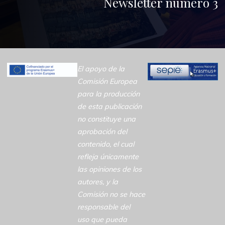
Newsletter número 3
El apoyo de la
Comisión Europea
para la producción
de esta publicación
no constituye una
aprobación del
contenido, el cual
refleja únicamente
las opiniones de los
autores, y la
Comisión no se hace
responsable del
uso que pueda