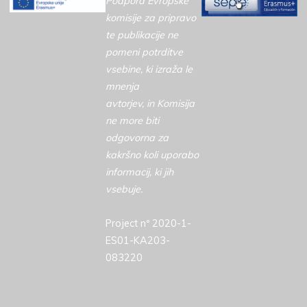
Podpora Evropske
komisije za pripravo
te publikacije ne
pomeni potrditve
vsebine, ki izraža le
mnenja
avtorjev, in Komisija
ne more biti
odgovorna za
kakršno koli uporabo
informacij, ki jih
vsebuje.
Project nº 2020-1-
ES01-KA203-
083220