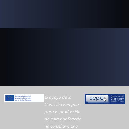
El apoyo de la
Comisión Europea
para la producción
de esta publicación
no constituye una