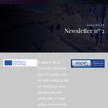
SIGUIENTE
Newsletter nº 2
El apoyo de la
Comisión Europea
para la producción
de esta publicación
no constituye una
aprobación del
contenido, el cual
refleja únicamente