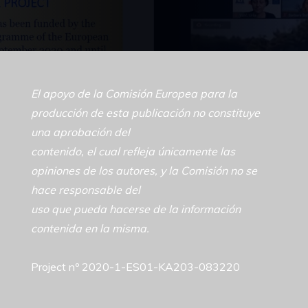
El apoyo de la Comisión Europea para la
producción de esta publicación no constituye
una aprobación del
contenido, el cual refleja únicamente las
opiniones de los autores, y la Comisión no se
hace responsable del
uso que pueda hacerse de la información
contenida en la misma.
Project nº 2020-1-ES01-KA203-083220