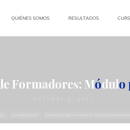
QUIÉNES SOMOS
RESULTADOS
CURS
d
e
F
o
r
m
a
d
o
r
e
s
:
M
ó
d
u
l
o
OCTUBRE 3, 2021
Inicio
Uncategorized
Formación de Formadores: Módulo para adulto