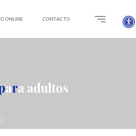
O ONLINE
CONTACTO
p
a
r
a
a
d
u
l
t
o
s
s