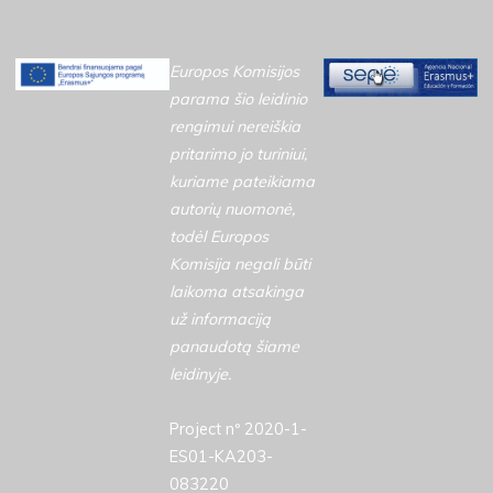
Europos Komisijos
parama šio leidinio
rengimui nereiškia
pritarimo jo turiniui,
kuriame pateikiama
autorių nuomonė,
todėl Europos
Komisija negali būti
laikoma atsakinga
už informaciją
panaudotą šiame
leidinyje.
Project nº 2020-1-
ES01-KA203-
083220