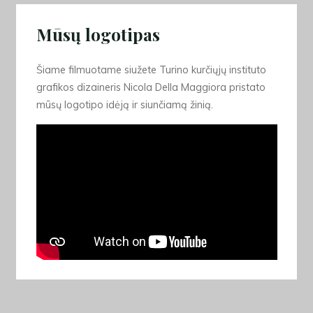
Mūsų logotipas
Šiame filmuotame siužete Turino kurčiųjų instituto
grafikos dizaineris Nicola Della Maggiora pristato
mūsų logotipo idėją ir siunčiamą žinią.