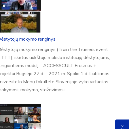
Dėstytojų mokymo renginys
ėstytojų mokymo renginys (Train the Trainers event
 TTT), skirtas aukštojo mokslo institucijų dėstytojams,
rengiantiems modulį – ACCESSCULT Erasmus +
rojektui Rugsėjo 27 d. – 2021 m. Spalio 1 d. Liublianos
niversiteto Menų fakultete Slovėnijoje vyko virtualios
okymosi, mokymo, stažavimosi …