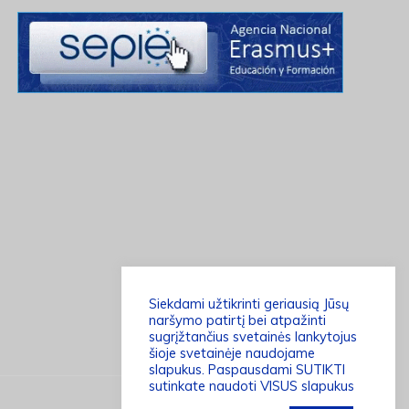
Siekdami užtikrinti geriausią Jūsų
naršymo patirtį bei atpažinti
sugrįžtančius svetainės lankytojus
šioje svetainėje naudojame
slapukus. Paspausdami SUTIKTI
sutinkate naudoti VISUS slapukus