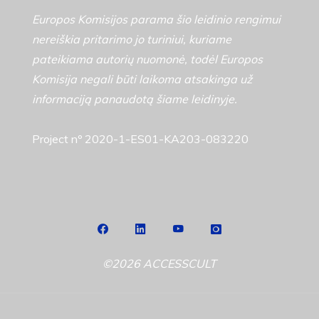
Europos Komisijos parama šio leidinio rengimui
nereiškia pritarimo jo turiniui, kuriame
pateikiama autorių nuomonė, todėl Europos
Komisija negali būti laikoma atsakinga už
informaciją panaudotą šiame leidinyje.
Project nº 2020-1-ES01-KA203-083220
©2026 ACCESSCULT