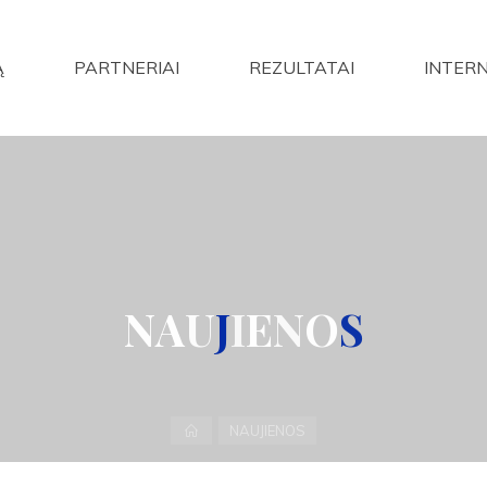
Ą
PARTNERIAI
REZULTATAI
INTER
N
A
U
J
I
E
N
O
S
Home
NAUJIENOS