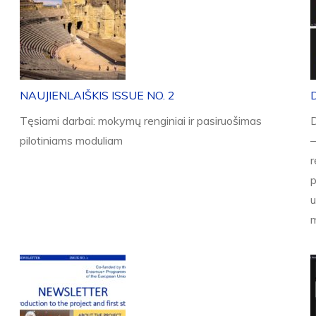
NAUJIENLAIŠKIS ISSUE NO. 2
Tęsiami darbai: mokymų renginiai ir pasiruošimas
D
pilotiniams moduliam
–
p
u
m