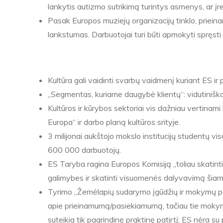
lankytis autizmo sutrikimą turintys asmenys, ar įr
Pasak Europos muziejų organizacijų tinklo, priein
lankstumas. Darbuotojai turi būti apmokyti spręsti 
NEGALIA, KULTŪRA IR DARBO RINKA:
Kultūra gali vaidinti svarbų vaidmenį kuriant ES ir p
„Segmentas, kuriame daugybė klientų“: vidutiniška
Kultūros ir kūrybos sektoriai vis dažniau vertina
Europa“ ir darbo planą kultūros srityje.
3 milijonai aukštojo mokslo institucijų studentų vis
600 000 darbuotojų.
ES Taryba ragina Europos Komisiją „toliau skatint
galimybes ir skatinti visuomenės dalyvavimą šia
Tyrimo „Žemėlapių sudarymo įgūdžių ir mokymų po
apie prieinamumą/pasiekiamumą, tačiau tie mokymai 
suteikia tik pagrindinę praktinę patirtį; ES nėra su