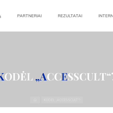
Ą
PARTNERIAI
REZULTATAI
INTER
K
O
D
Ė
L
„
A
C
C
E
S
S
C
U
L
T
“
Home
KODĖL „ACCESSCULT“?