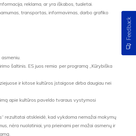
formacija, reklama, ar yra iškabos, tualetai.
einamumas, transportas, informavimas, darbo grafiko
Feedback
u asmeniu.
ūrimo šaltinis. ES juos remia per programą „Kūrybiška
uziejuose ir kitose kultūros įstaigose dirba daugiau nei
atimą apie kultūros paveldo tvaraus vystymosi
gas“ rezultatai atskleidė, kad vykdoma nemažai mokymų
us, nėra nuolatiniai, yra prieinami per mažai asmenų ir
gramą.