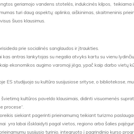
engtos geriamojo vandens stotelės, indukcinės kilpos, teikiama in
amumas turi daug aspektų: aplinka, aiškinimas, skaitmeninis pri
visus šiuos klausimus.
risideda prie socialinės sanglaudos ir įtraukties.
i kas antras lankytojas su negalia atvyks kartu su vienu lydinči
mi kaip ekonomikos augimo varomoji jėga, ypač kaip darbo vietų k
oje ES studijuoja su kultūra susijusiose srityse, o bibliotekose, m
i švietimą kultūros paveldo klausimais, didinti visuomenės supr
me procese“.
reikis siekiant pagerinti prieinamumą teikiant turizmo paslau
yra labai išsklaidyti pagal vietos, regiono arba šalies pajėgum
 prieinamumu susijusio turinio, integruoto į pagrindinio kurso pro