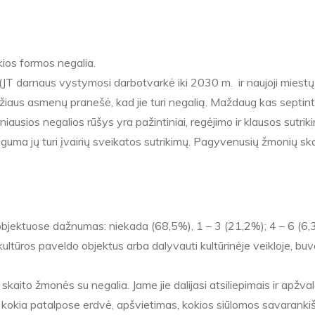
S SU NEGALIA:
kios formos negalia.
us (JT darnaus vystymosi darbotvarkė iki 2030 m. ir naujoji miest
iaus asmenų pranešė, kad jie turi negalią. Maždaug kas septint
niausios negalios rūšys yra pažintiniai, regėjimo ir klausos sutriki
guma jų turi įvairių sveikatos sutrikimų. Pagyvenusių žmonių skai
bjektuose dažnumas: niekada (68,5%), 1 – 3 (21,2%); 4 – 6 (6,3%
ltūros paveldo objektus arba dalyvauti kultūrinėje veikloje, buvo
a ir skaito žmonės su negalia. Jame jie dalijasi atsiliepimais ir 
, kokia patalpose erdvė, apšvietimas, kokios siūlomos savarankiškos