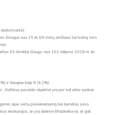
ų darbotvarkė).
as žmogus nuo 15 iki 64 metų amžiaus turi kokią nors
mai.
čius ES ženkliai išaugs: nuo 101 milijono 2018 m. iki
) ir daugiau kaip 6 (4,1%);
: „Kultūros paveldo objektai yra per toli arba sunkiai
apžvalgomis apie vietų pasiekiamumą bei bendrus savo
 ekskursijos, ar yra didesni liftai/keltuvai, ar gali