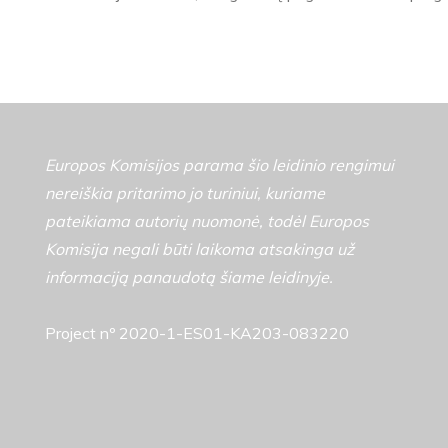
Europos Komisijos parama šio leidinio rengimui
nereiškia pritarimo jo turiniui, kuriame
pateikiama autorių nuomonė, todėl Europos
Komisija negali būti laikoma atsakinga už
informaciją panaudotą šiame leidinyje.
Project nº 2020-1-ES01-KA203-083220