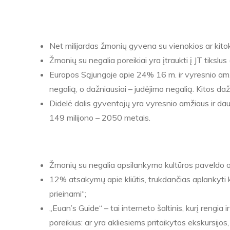
TRUPUTIS INFORMACIJOS APIE ŽMONE
Net milijardas žmonių gyvena su vienokios ar kito
Žmonių su negalia poreikiai yra įtraukti į JT tiksl
Europos Sąjungoje apie 24% 16 m. ir vyresnio amž
negalią, o dažniausiai – judėjimo negalią. Kitos daž
Didelė dalis gyventojų yra vyresnio amžiaus ir dau
149 milijono – 2050 metais.
ŽMOGUI SU NEGALIA REIKIA:
Žmonių su negalia apsilankymo kultūros paveldo o
12% atsakymų apie kliūtis, trukdančias aplankyti ku
prieinami“;
„Euan’s Guide“ – tai interneto šaltinis, kurį rengi
poreikius: ar yra akliesiems pritaikytos ekskursijos