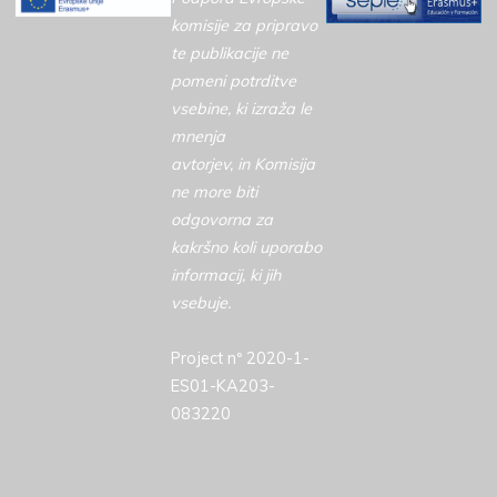
komisije za pripravo
te publikacije ne
pomeni potrditve
vsebine, ki izraža le
mnenja
avtorjev, in Komisija
ne more biti
odgovorna za
kakršno koli uporabo
informacij, ki jih
vsebuje.
Project nº 2020-1-
ES01-KA203-
083220