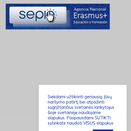
Siekdami užtikrinti geriausią Jūsų
naršymo patirtį bei atpažinti
sugrįžtančius svetainės lankytojus
šioje svetainėje naudojame
slapukus. Paspausdami SUTIKTI
sutinkate naudoti VISUS slapukus