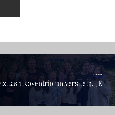
NEXT
zitas į Koventrio universitetą, JK