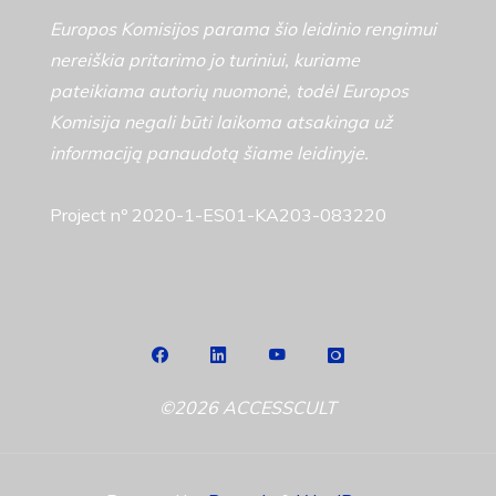
Europos Komisijos parama šio leidinio rengimui
nereiškia pritarimo jo turiniui, kuriame
pateikiama autorių nuomonė, todėl Europos
Komisija negali būti laikoma atsakinga už
informaciją panaudotą šiame leidinyje.
Project nº 2020-1-ES01-KA203-083220
©2026 ACCESSCULT