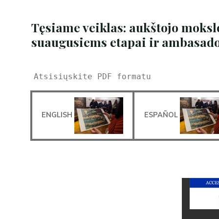
Tęsiame veiklas: aukštojo mokslo
suaugusiems etapai ir ambasado
Atsisiųskite PDF formatu
ENGLISH
ESPAÑOL