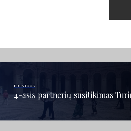
PREVIOUS
4-asis partnerių susitikimas Turi